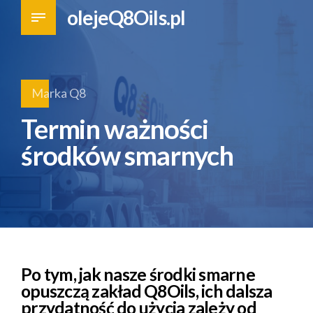
olejeQ8Oils.pl
Marka Q8
Termin ważności
środków smarnych
Po tym, jak nasze środki smarne
opuszczą zakład Q8Oils, ich dalsza
przydatność do użycia zależy od